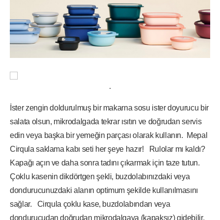
.
İster zengin doldurulmuş bir makarna sosu ister doyurucu bir
salata olsun, mikrodalgada tekrar ısıtın ve doğrudan servis
edin veya başka bir yemeğin parçası olarak kullanın. Mepal
Cirqula saklama kabı seti her şeye hazır! Rulolar mı kaldı?
Kapağı açın ve daha sonra tadını çıkarmak için taze tutun.
Çoklu kasenin dikdörtgen şekli, buzdolabınızdaki veya
dondurucunuzdaki alanın optimum şekilde kullanılmasını
sağlar. Cirqula çoklu kase, buzdolabından veya
dondurucudan doğrudan mikrodalgaya (kapaksız) gidebilir.