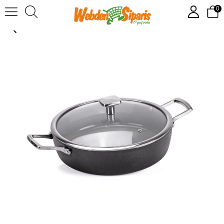
0
Moneta Armonia Finegres Kısa Tencere 28 cm + Kapak