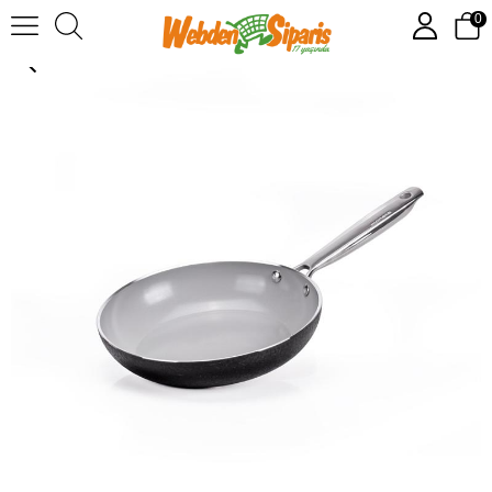
0
Moneta Armonia Finegres Tava 24 cm