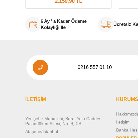
2.159,90 TL
6 Ay ' a Kadar Ödeme
Ücretsiz K
Kolaylığı İle
0216 557 01 10
İLETİŞİM
KURUMS
Hakkımızd
Yenişehir Mahallesi, Baraj Yolu Caddesi,
İletişim
Palandöken Sitesi, No: 9, CB
Banka Hesap
Ataşehir/İstanbul