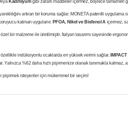
veya
Kadmiyum
gibi zararlı maddeler içermez, böylece tamamen gü
yanıklılığını artıran bir koruma sağlar. MONETA patentli uygulama si
r koruyucu katman uygulanır.
PFOA, Nikel ve Bisfenol A
içermez, sa
 özel bir malzeme ile üretilmiştir. İtalyan tasarımı sayesinde ergono
 özellikle indüksiyonlu ocaklarda en yüksek verimi sağlar.
IMPACT
ar. Yalnızca %62 daha hızlı pişirmenize olanak tanımakla kalmaz, ayn
er pişirmek isteyenler için mükemmel bir seçim!