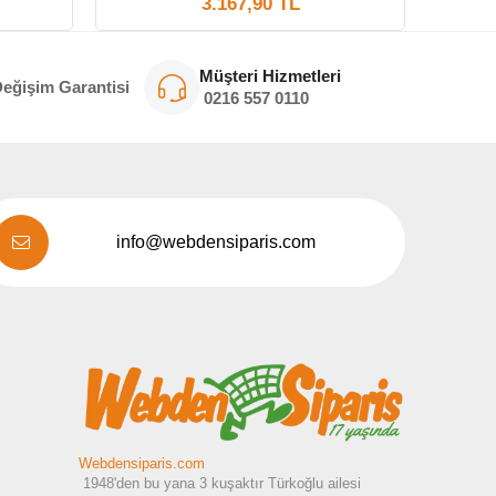
3.167,90 TL
Müşteri Hizmetleri
Değişim Garantisi
0216
557 011
0
info@webdensiparis.com
Webdensiparis.com
1948'den bu yana 3 kuşaktır Türkoğlu ailesi