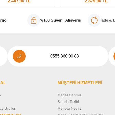
2.447,90 TL
2.879,90 TL
argo
%100 Güvenli Alışveriş
İade & 
0555 860 00 88
AL
MÜŞTERİ HİZMETLERİ
a
Mağazalarımız
Sipariş Takibi
 Bilgileri
Moneta Nedir?