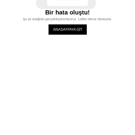
Bir hata oluştu!
Şu an isteğinizi gerçekleştiremiyoruz. Lütfen tekrar deneyiniz.
ANASAYFAYA GİT